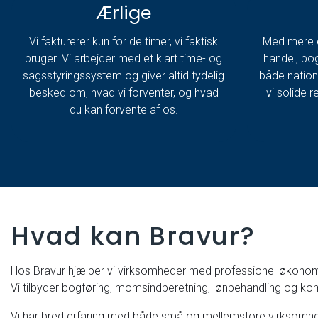
Ærlige
Vi fakturerer kun for de timer, vi faktisk
Med mere e
bruger. Vi arbejder med et klart time- og
handel, bo
sagsstyringssystem og giver altid tydelig
både nationa
besked om, hvad vi forventer, og hvad
vi solide r
du kan forvente af os.
Hvad kan Bravur?
Hos Bravur hjælper vi virksomheder med professionel økonomi- 
Vi tilbyder bogføring, momsindberetning, lønbehandling og komp
Vi har bred erfaring med både små og mellemstore virksomhe