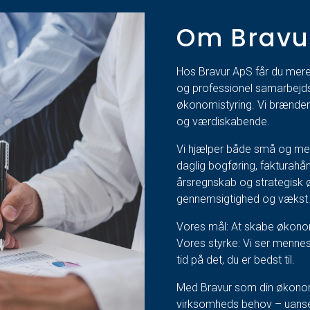
Om Bravu
Hos Bravur ApS får du mere 
og professionel samarbejds
økonomistyring. Vi brænder
og værdiskabende.
Vi hjælper både små og mel
daglig bogføring, fakturahå
årsregnskab og strategisk
gennemsigtighed og vækst
Vores mål: At skabe økonomi
Vores styrke: Vi ser mennesk
tid på det, du er bedst til.
Med Bravur som din økonomip
virksomheds behov – uanset