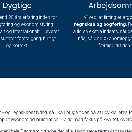
Dygtige
Arbejdsom
nd 20 års erfaring inden for
Vi ved, at timing er afg
gføring og økonomistyring –
regnskab og bogføring.
De
lt og internationalt – leverer
altid en ekstra indsats, når d
esultater første gang, hurtigt
nås, så dine økonomiopga
og korrekt.
færdige til tiden.
og regnskabsstyring, så I kan bruge tiden på at udvikle jeres fo
let økonomiadministration – altid med fokus på kvalitet, overbli
der i hele Danmark og arbejder bl.a. i populære regnskabssyst