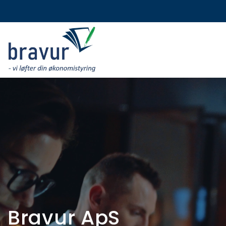
Gå
til
hovedindhold
Bravur ApS