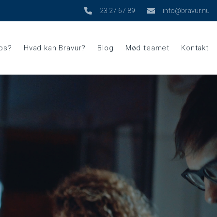
23 27 67 89
info@bravur.nu
 os?
Hvad kan Bravur?
Blog
Mød teamet
Kontakt