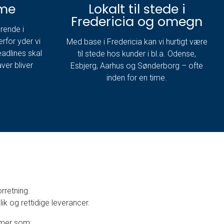
me
Lokalt til stede i
Fredericia og omegn
ørende i
rfor yder vi
Med base i Fredericia kan vi hurtigt være
eadlines skal
til stede hos kunder i bl.a. Odense,
ver bliver
Esbjerg, Aarhus og Sønderborg – ofte
inden for en time.
rretning.
k og rettidige leverancer.
emer som: