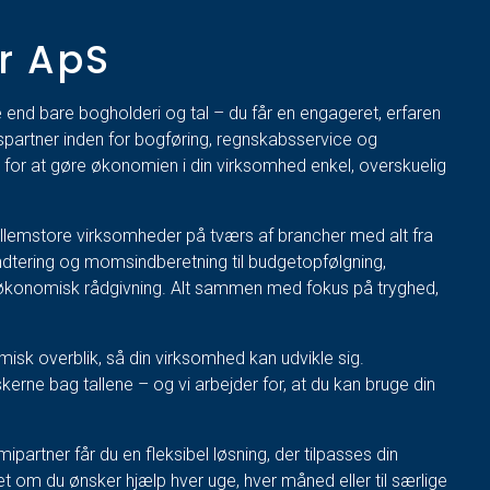
r ApS
end bare bogholderi og tal – du får en engageret, erfaren
partner inden for bogføring, regnskabsservice og
 for at gøre økonomien i din virksomhed enkel, overskuelig
lemstore virksomheder på tværs af brancher med alt fra
ndtering og momsindberetning til budgetopfølgning,
 økonomisk rådgivning. Alt sammen med fokus på tryghed,
.
sk overblik, så din virksomhed kan udvikle sig.
erne bag tallene – og vi arbejder for, at du kan bruge din
artner får du en fleksibel løsning, der tilpasses din
 om du ønsker hjælp hver uge, hver måned eller til særlige