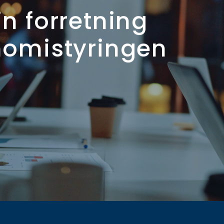
in forretning
onomistyringen